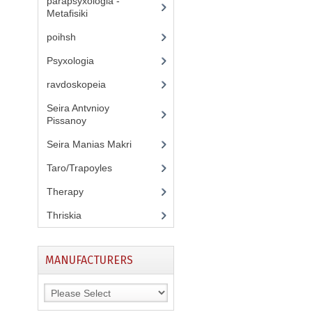
parapsyxologia -
Metafisiki
(13)
poihsh
(5)
Psyxologia
(12)
ravdoskopeia
(3)
Seira Antvnioy
Pissanoy
(13)
Seira Manias Makri
(9)
Taro/Trapoyles
(5)
Therapy
(3)
Thriskia
(11)
MANUFACTURERS