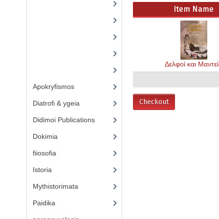
(28)
Item Name
(5)
(4)
(1)
Δελφοί και Μαντε
(6)
Apokryfismos
(17)
Checkout
Diatrofi & ygeia
(6)
Didimoi Publications
(7)
Dokimia
(1)
fiiosofia
(16)
Istoria
(2)
Mythistorimata
(3)
Paidika
(4)