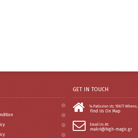
GET IN TOUCH
14 Patission str, 10677 Athens
Find Us On Map
ndition
icy
Email Us At:
makri@high-magic.gr
icy