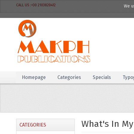
CALL US :+30 2103820412
We us
Homepage
Categories
Specials
Typo
What's In My
CATEGORIES