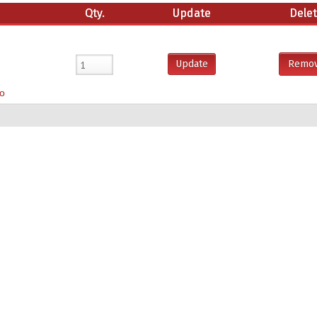
Qty.
Update
Dele
Update
Remo
ίο