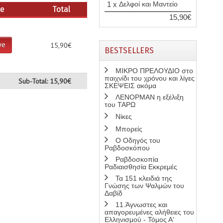
1 x
Δελφοί και Μαντείο
te
Total
15,90€
ve
15,90€
BESTSELLERS
ΜΙΚΡΟ ΠΡΕΛΟΥΔΙΟ στο
παιχνίδι του χρόνου και λίγες
Sub-Total: 15,90€
ΣΚΕΨΕΙΣ ακόμα
ΛΕΝΟΡΜΑΝ η εξέλιξη
του ΤΑΡΩ
Νίκες
Μπορείς
Ο Οδηγός του
Ραβδοσκόπου
Ραβδοσκοπία
Ραδιαισθησία Εκκρεμές
Τα 151 κλειδιά της
Γνώσης των Ψαλμών του
Δαβίδ
11.Άγνωστες και
απαγορευμένες αλήθειες του
Ελληνισμού - Τόμος Α'