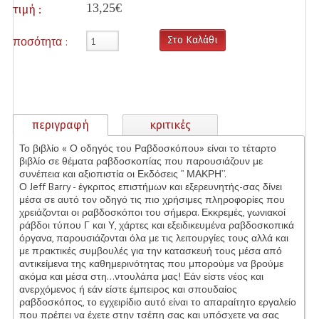
13,25€
τιμή :
Παιδικά
ποσότητα :
Στο Καλάθι
Παραψυχολογία - Μεταφυσική
Ποίηση
Ραβδοσκοπεία
περιγραφή
κριτικές
Σειρά Αντωνίου Πισσάνου
Το βιβλίο « Ο οδηγός του Ραβδοσκόπου» είναι το τέταρτο
βιβλίο σε θέματα ραβδοσκοπίας που παρουσιάζουν με
Σειρά Μάνιας Μακρή
συνέπεια και αξιοπιστία οι Εκδόσεις ‘’ ΜΑΚΡΗ’’.
Ο Jeff Barry - έγκριτος επιστήμων και εξερευνητής-σας δίνει
μέσα σε αυτό τον οδηγό τις πιο χρήσιμες πληροφορίες που
Σειρά Παπασταύρου Αριστοτέλη
χρειάζονται οι ραβδοσκόποι του σήμερα. Εκκρεμές, γωνιακοί
ράβδοι τύπου Γ και Υ, χάρτες και εξειδικευμένα ραβδοσκοπικά
Ταρώ/Τράπουλες - Μαντική
όργανα, παρουσιάζονται όλα με τις λειτουργίες τους αλλά και
με πρακτικές συμβουλές για την κατασκευή τους μέσα από
Φιλοσοφία
αντικείμενα της καθημερινότητας που μπορούμε να βρούμε
ακόμα και μέσα στη…ντουλάπα μας! Εάν είστε νέος και
Ψυχολογία
ανερχόμενος ή εάν είστε έμπειρος και σπουδαίος
ραβδοσκόπος, το εγχειρίδιο αυτό είναι το απαραίτητο εργαλείο
που πρέπει να έχετε στην τσέπη σας και υπόσχετε να σας
Προσφορές