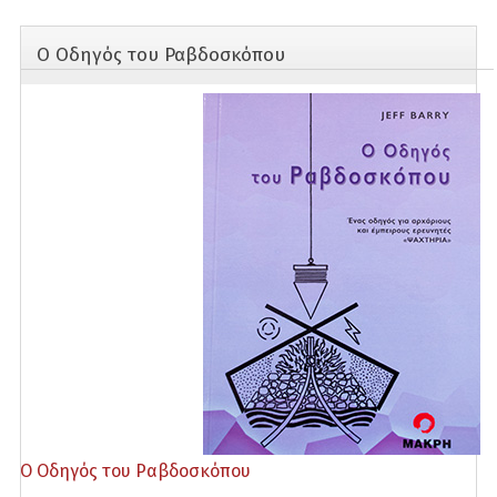
Αυτοβελτίωσης-εσωτερισμού
Ο Οδηγός του Ραβδοσκόπου
Βιβλία Φαντασίας
Διατροφή & Υγεία
Δοκίμια
Εκδόσεις Αρχέτυπο
Εκδόσεις Δίδυμοι
Εκδόσεις Κυβέλη
Θεραπεία
Θρησκεία
Ιστορία
Ο Οδηγός του Ραβδοσκόπου
Μυθιστορήματα