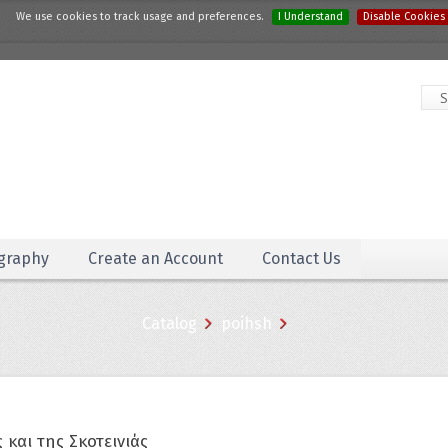
We use cookies to track usage and preferences.
I Understand
Disable Cookies
graphy
Create an Account
Contact Us
Catalog
poihsh
και της Σκοτεινιάς