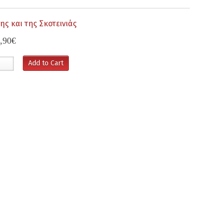
ς και της Σκοτεινιάς
,90€
Add to Cart