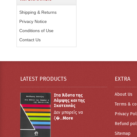
Shipping & Returns
Privacy Notice
Conditions of Use
Contact Us
LATEST PRODUCTS
EXTRA
About Us
Στα Άδυτα της
Λάμψης και της
Terms & co
Σκοτεινιάς
Δεν μπορείς να
Privacy Pol
ξ�...
More
Refund pol
Sitemap