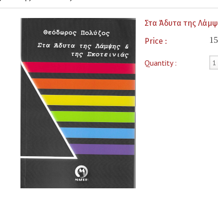
Στα Άδυτα της Λάμψη
15
Price :
Quantity :