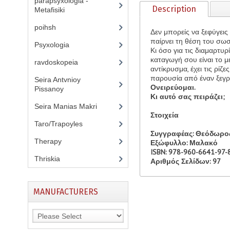
parapsyxologia -
Description
Metafisiki
(13)
poihsh
(5)
Δεν μπορείς να ξεφύγεις 
παίρνει τη θέση του σωσ
Psyxologia
(12)
Κι όσο για τις διαμαρτυ
καταγωγή σου είναι το μ
ravdoskopeia
(3)
αντίκρυσμα, έχει τις ρίζε
παρουσία από έναν ξεγ
Seira Antvnioy
Ονειρεύομαι.
Pissanoy
(13)
Κι αυτό σας πειράζει;
Seira Manias Makri
(9)
Στοιχεία
Taro/Trapoyles
(5)
Συγγραφέας: Θεόδωρο
Therapy
(3)
Εξώφυλλο: Μαλακό
ISBN: 978-960-6641-97-
Thriskia
(11)
Αριθμός Σελίδων: 97
MANUFACTURERS