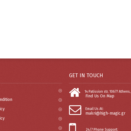
GET IN TOUCH
14 Patission str, 10677 Athens
Find Us On Map
ndition
icy
Email Us At:
makri@high-magic.gr
icy
24/7 Phone Support: