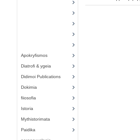
(1)
(6)
(28)
(5)
(4)
Apokryfismos
(17)
Diatrofi & ygeia
(6)
Didimoi Publications
(7)
Dokimia
(1)
fiiosofia
(16)
Istoria
(2)
Mythistorimata
(3)
Paidika
(4)