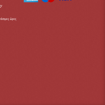
gr
γάσιμες ώρες