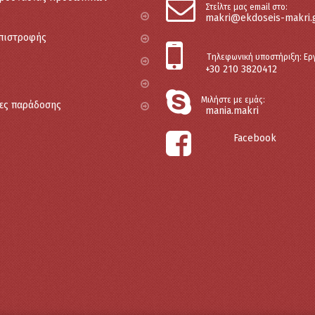
Στείλτε μας email στο:
makri@ekdoseis-makri.
Επιστροφής
Tηλεφωνική υποστήριξη: Ερ
+30 210 3820412
Μιλήστε με εμάς:
ες παράδοσης
mania.makri
Facebook