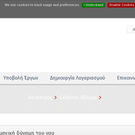
We use cookies to track usage and preferences.
I Understand
Disable Cookies
Υποβολή Έργων
Δημιουργία Λογαριασμού
Επικοιν
Κατάλογος
Εκδόσεις Δίδυμοι
 μαγική δύναμη του νου