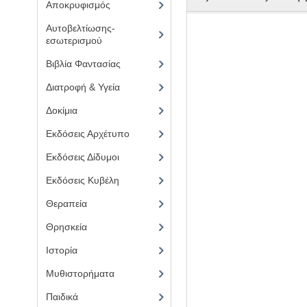
Αποκρυφισμός
(17)
Αυτοβελτίωσης-
εσωτερισμού
(4)
Βιβλία Φαντασίας
(1)
Διατροφή & Υγεία
(6)
Δοκίμια
(1)
Εκδόσεις Αρχέτυπο
(5)
Εκδόσεις Δίδυμοι
(7)
Εκδόσεις Κυβέλη
(28)
Θεραπεία
(3)
Θρησκεία
(11)
Ιστορία
(2)
Μυθιστορήματα
(3)
Παιδικά
(4)