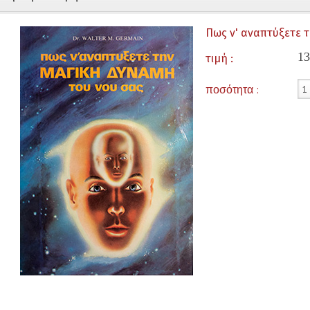
Πως ν' αναπτύξετε 
13
τιμή :
ποσότητα :