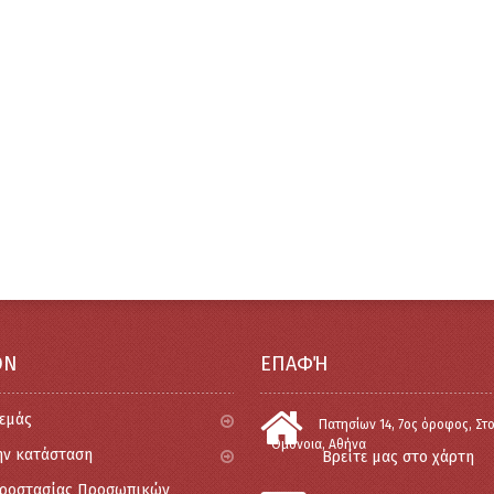
ΟΝ
ΕΠΑΦΉ
 εμάς
Πατησίων 14, 7ος όροφος, Στ
Ομόνοια, Αθήνα
ην κατάσταση
Βρείτε μας στο χάρτη
Προστασίας Προσωπικών