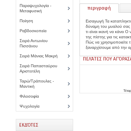
Παραψυχολογία -
περιγραφή
Μεταφυσική
(13)
Ποίηση
(5)
Εισαγωγή Τα καταπληκτι
δύναμη του μυαλού σας 
Ραβδοσκοπεία
(3)
τι είναι ικανή να κάνει
της πίστης για τις κατα
Σειρά Αντωνίου
Πώς να χρησιμοποιείτε τ
Πισσάνου
(13)
ξαναρχίσουμε από την α
Σειρά Μάνιας Μακρή
(9)
ΠΕΛΆΤΕΣ ΠΟΥ ΑΓΌΡΑΣ
Σειρά Παπασταύρου
Αριστοτέλη
(6)
Ταρώ/Τράπουλες -
Μαντική
(5)
Τέταρ
Φιλοσοφία
(16)
Ψυχολογία
(12)
ΕΚΔΌΤΕΣ