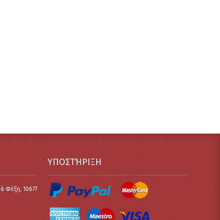
ΥΠΟΣΤΉΡΙΞΗ
οά Φέξη, 10677