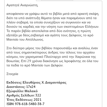
Αγαπητέ Αναγνώστη,
Υποβολή Έργων
αποφάσισα να γράψω αυτό το βιβλίο μετά από αρκετή σκέψη,
διότι τα υπό ανάπτυξη θέματα ήσαν και παραμένουν από τα
Δημιουργία Λογαριασμού
πλέον σοβαρά, τα οποία συνεχίζουν να συγκινούν και να
δονούν τις καρδιές και την νόηση των σκεπτομένων Ελλήνων.
Επικοινωνήστε μαζί μας
Το παρόν βιβλίο αποτελείται από δύο ενότητες, η πρώτη
εξετάζει με δέος,σεβασμό και αγάπη τους Δελφούς, το ιερό
Μαντείο του Απόλλωνος.
Στο δεύτερο μέρος του βιβλίου παρουσιάζω και αναλύω, έναν
από τους σημαντικότερους άνδρες του τέλους του αρχαίου
κόσμου, τον χαρισματικό Πλούταρχο από την Χαιρώνεια της
Βοιωτίας. Επί 29 χρόνια διακόνησε ως Ιεροφάντης σε όλα του
τα πεδία το ιερό Μαντείο των Δελφών.
Στοιχεία
Εκδόσεις: Ελευθέριος Χ. Διαμαντάρας
Διαστάσεις: 17x24
Εξώφυλλο: Μαλακό
Αριθμός Σελίδων: 322
Έτος Εκδόσεως: 2021
ISBN: 978-618-5480-38-7