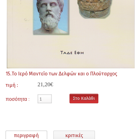
Παιδικά
Παραψυχολογία - Μεταφυσική
Ποίηση
Ραβδοσκοπεία
Σειρά Αντωνίου Πισσάνου
15.Το Ιερό Μαντείο των Δελφών και ο Πλούταρχος
Σειρά Μάνιας Μακρή
21,20€
τιμή :
Σειρά Παπασταύρου Αριστοτέλη
ποσότητα :
Στο Καλάθι
Ταρώ/Τράπουλες - Μαντική
Φιλοσοφία
Ψυχολογία
περιγραφή
κριτικές
Προσφορές