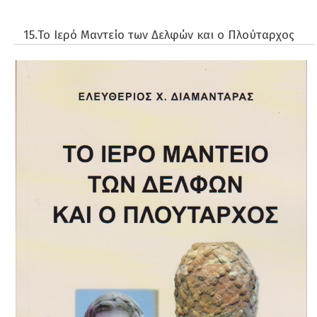
Αυτοβελτίωσης-εσωτερισμού
15.Το Ιερό Μαντείο των Δελφών και ο Πλούταρχος
Βιβλία Φαντασίας
Διατροφή & Υγεία
Δοκίμια
Εκδόσεις Αρχέτυπο
Εκδόσεις Δίδυμοι
Εκδόσεις Κυβέλη
Θεραπεία
Θρησκεία
Ιστορία
Μυθιστορήματα