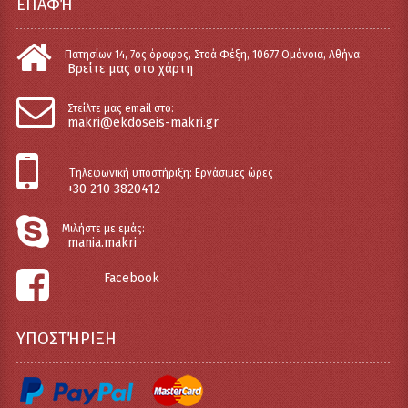
ΕΠΑΦΉ
Πατησίων 14, 7ος όροφος, Στοά Φέξη, 10677 Ομόνοια, Αθήνα
Βρείτε μας στο χάρτη
Στείλτε μας email στο:
makri@ekdoseis-makri.gr
Tηλεφωνική υποστήριξη: Εργάσιμες ώρες
+30 210 3820412
Μιλήστε με εμάς:
mania.makri
Facebook
ΥΠΟΣΤΉΡΙΞΗ