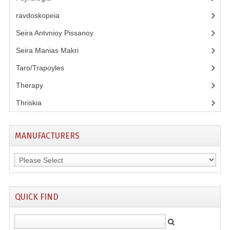
ravdoskopeia
(3)
Seira Antvnioy Pissanoy
(13)
Seira Manias Makri
(9)
Taro/Trapoyles
(5)
Therapy
(3)
Thriskia
(11)
MANUFACTURERS
QUICK FIND