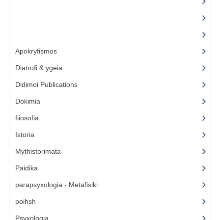
(4)
(1)
(6)
Apokryfismos
(17)
Diatrofi & ygeia
(6)
Didimoi Publications
(7)
Dokimia
(1)
fiiosofia
(16)
Istoria
(2)
Mythistorimata
(3)
Paidika
(4)
parapsyxologia - Metafisiki
(13)
poihsh
(5)
Psyxologia
(12)