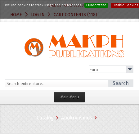
We use cookies to track usage and preferences.
CALL US :+30 2103820412
I Understand
Disable Cookies
HOME
LOG IN
CART CONTENTS (118)
Search
Main Menu
Homepage
Catalog
Apokryfismos
Categories