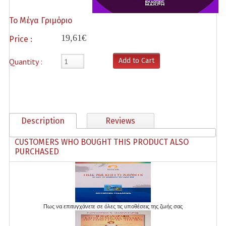
poihsh
Το Μέγα Γριμόριο
Psyxologia
19,61€
Price :
ravdoskopeia
Quantity :
Add to Cart
Seira Antvnioy Pissanoy
Seira Manias Makri
Taro/Trapoyles
Description
Reviews
Therapy
CUSTOMERS WHO BOUGHT THIS PRODUCT ALSO
PURCHASED
Thriskia
Specials
Typography
Πως να επιτυγχάνετε σε όλες τις υποθέσεις της ζωής σας
Create an Account