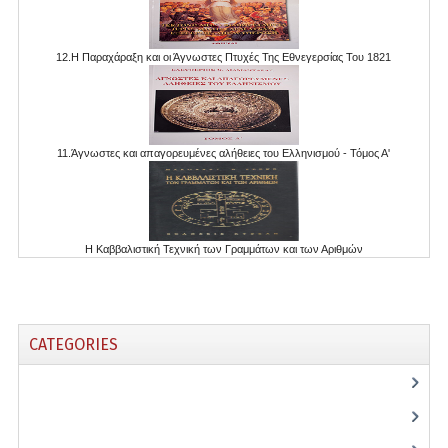
Contact Us
12.Η Παραχάραξη και οι Άγνωστες Πτυχές Της Εθνεγερσίας Του 1821
11.Άγνωστες και απαγορευμένες αλήθειες του Ελληνισμού - Τόμος Α'
Η Καββαλιστική Τεχνική των Γραμμάτων και των Αριθμών
CATEGORIES
(28)
(5)