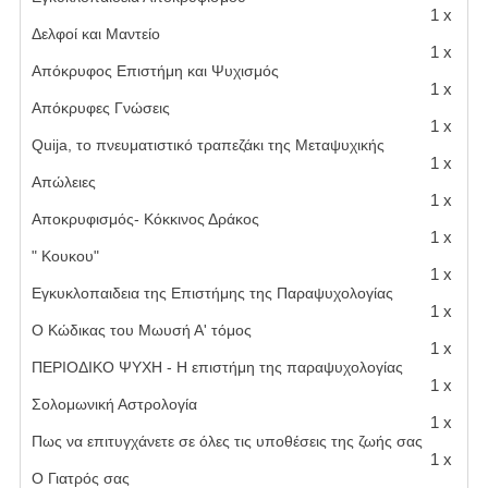
1 x
Δελφοί και Μαντείο
1 x
Απόκρυφος Επιστήμη και Ψυχισμός
1 x
Απόκρυφες Γνώσεις
1 x
Quija, το πνευματιστικό τραπεζάκι της Μεταψυχικής
1 x
Απώλειες
1 x
Αποκρυφισμός- Κόκκινος Δράκος
1 x
" Κουκου"
1 x
Εγκυκλοπαιδεια της Επιστήμης της Παραψυχολογίας
1 x
Ο Κώδικας του Μωυσή Α' τόμος
1 x
ΠΕΡΙΟΔΙΚΟ ΨΥΧΗ - Η επιστήμη της παραψυχολογίας
1 x
Σολομωνική Αστρολογία
1 x
Πως να επιτυγχάνετε σε όλες τις υποθέσεις της ζωής σας
1 x
Ο Γιατρός σας