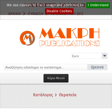
ΤΗΛΕΦΩΝΕΙΣΤΕ :
210-3820412
We use cookies to track usage and preferences.
I Understand
Disable Cookies
ΑΡΧΙΚΉ
ΣΎΝΔΕΣΗ
ΤΟ ΚΑΛΆΘΙ ΜΟΥ (87)
έρευνα
Κύριο Μενού
Αρχική σελίδα
Κατάλογος
Θεραπεία
Κατηγορίες
Αποκρυφισμός