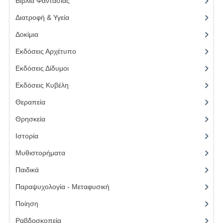
Βιβλία Φαντασίας
(1)
Παιδικά
Διατροφή & Υγεία
(6)
Δοκίμια
(1)
Παραψυχολογία - Μεταφυσική
Εκδόσεις Αρχέτυπο
(5)
Ποίηση
Εκδόσεις Δίδυμοι
(7)
Ραβδοσκοπεία
Εκδόσεις Κυβέλη
(28)
Σειρά Αντωνίου Πισσάνου
Θεραπεία
(3)
Θρησκεία
(11)
Σειρά Μάνιας Μακρή
Ιστορία
(2)
Σειρά Παπασταύρου Αριστοτέλη
Μυθιστορήματα
(3)
Ταρώ/Τράπουλες - Μαντική
Παιδικά
(4)
Φιλοσοφία
Παραψυχολογία - Μεταφυσική
(13)
Ψυχολογία
Ποίηση
(5)
Ραβδοσκοπεία
(3)
Προσφορές