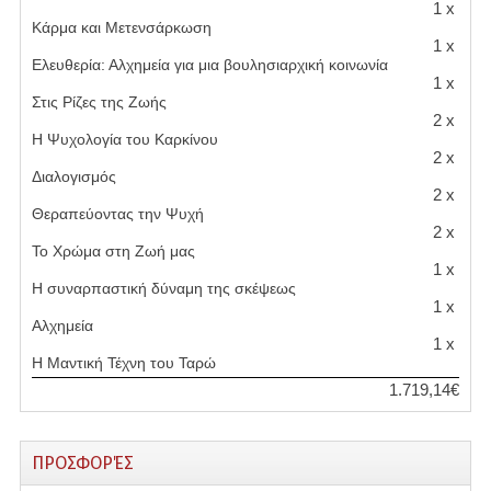
1 x
Κάρμα και Μετενσάρκωση
1 x
Ελευθερία: Αλχημεία για μια βουλησιαρχική κοινωνία
1 x
Στις Ρίζες της Ζωής
2 x
Η Ψυχολογία του Καρκίνου
2 x
Διαλογισμός
2 x
Θεραπεύοντας την Ψυχή
2 x
Το Χρώμα στη Ζωή μας
1 x
Η συναρπαστική δύναμη της σκέψεως
1 x
Αλχημεία
1 x
Η Μαντική Τέχνη του Ταρώ
1.719,14€
ΠΡΟΣΦΟΡΈΣ