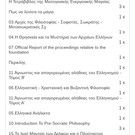
Η Τετράβιβλος της Μεσογειακής Ενεργειακής Μαγείας
3 x
Πως να λύσετε τα μάγια
1 x
03.Αρχές της Φιλοσοφίας - Σοφιστές, Σωκράτης -
Μετασωκρατικές Σχ
1 x
04.Η Θρησκεία και τα Μυστήρια των Αρχαίων Ελλήνων
1 x
07.Official Report of the proceedings relative to the
foundation
1 x
Περικλής
1 x
11.Άγνωστες και απαγορευμένες αλήθειες του Ελληνισμού -
Τόμος Β'
1 x
06.Ελληνιστική - Χριστιανική και Βυζαντινή Φιλοσοφία
1 x
11.Άγνωστες και απαγορευμένες αλήθειες του Ελληνισμού -
Τόμος Α'
1 x
05.Ελληνικά Ανάλεκτα
1 x
10.Introduction To Pre-Socratic Philosophy
3 x
15.Το Ιερό Μαντείο των Δελφών και ο Πλούταρχος