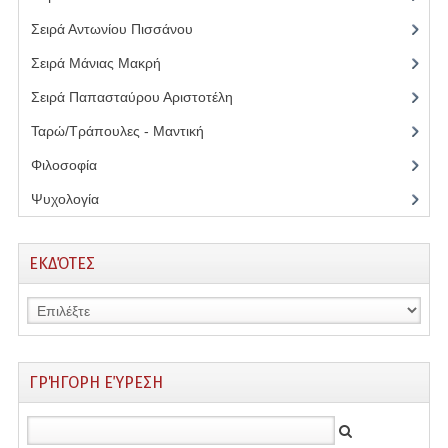
Σειρά Αντωνίου Πισσάνου
(13)
Υποβολή Έργων
Σειρά Μάνιας Μακρή
(9)
Δημιουργία Λογαριασμού
Σειρά Παπασταύρου Αριστοτέλη
(6)
Επικοινωνήστε μαζί μας
Ταρώ/Τράπουλες - Μαντική
(5)
Φιλοσοφία
(16)
Ψυχολογία
(12)
ΕΚΔΌΤΕΣ
ΓΡΉΓΟΡΗ ΕΎΡΕΣΗ