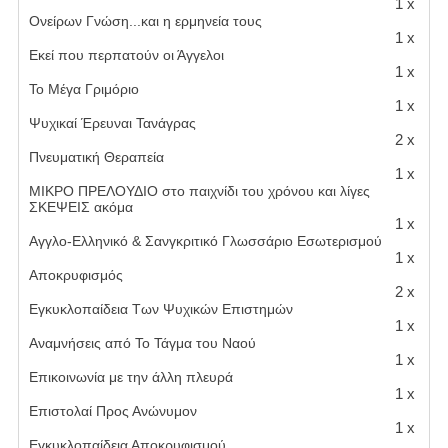
1 x
Ονείρων Γνώση...και η ερμηνεία τους
1 x
Εκεί που περπατούν οι Άγγελοι
1 x
Το Μέγα Γριμόριο
1 x
Ψυχικαί Έρευναι Τανάγρας
2 x
Πνευματική Θεραπεία
1 x
ΜΙΚΡΟ ΠΡΕΛΟΥΔΙΟ στο παιχνίδι του χρόνου και λίγες
ΣΚΕΨΕΙΣ ακόμα
1 x
Αγγλο-Ελληνικό & Σανγκριτικό Γλωσσάριο Εσωτερισμού
1 x
Αποκρυφισμός
2 x
Εγκυκλοπαίδεια Των Ψυχικών Επιστημών
1 x
Αναμνήσεις από Το Τάγμα του Ναού
1 x
Επικοινωνία με την άλλη πλευρά
1 x
Επιστολαί Προς Ανώνυμον
1 x
Εγκυκλοπαίδεια Αποκρυφισμού