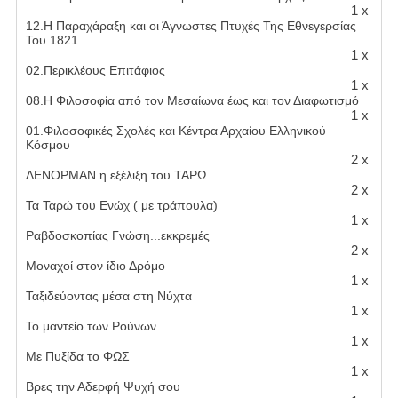
1 x
12.Η Παραχάραξη και οι Άγνωστες Πτυχές Της Εθνεγερσίας
Του 1821
1 x
02.Περικλέους Επιτάφιος
1 x
08.Η Φιλοσοφία από τον Μεσαίωνα έως και τον Διαφωτισμό
1 x
01.Φιλοσοφικές Σχολές και Κέντρα Αρχαίου Ελληνικού
Κόσμου
2 x
ΛΕΝΟΡΜΑΝ η εξέλιξη του ΤΑΡΩ
2 x
Τα Ταρώ του Ενώχ ( με τράπουλα)
1 x
Ραβδοσκοπίας Γνώση...εκκρεμές
2 x
Μοναχοί στον ίδιο Δρόμο
1 x
Ταξιδεύοντας μέσα στη Νύχτα
1 x
Το μαντείο των Ρούνων
1 x
Με Πυξίδα το ΦΩΣ
1 x
Βρες την Αδερφή Ψυχή σου