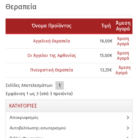
Θεραπεία
Αυτοβελτίωσης-εσωτερισμού
Βιβλία Φαντασίας
Άμεση
Όνομα Προϊόντος
Τιμή
Αγορά
Διατροφή & Υγεία
Άμεση
Αγγελική Θεραπεία
16,00€
Αγορά
Δοκίμια
Άμεση
Οι Άγγελοι της Αφθονίας
15,00€
Αγορά
Εκδόσεις Αρχέτυπο
Άμεση
Πνευματική Θεραπεία
13,25€
Εκδόσεις Δίδυμοι
Αγορά
Σελίδες Αποτελεσμάτων:
Εκδόσεις Κυβέλη
1
Εμφάνιση
1
ως
3
(από
3
προϊόντα)
Θεραπεία
ΚΑΤΗΓΟΡΊΕΣ
Θρησκεία
Αποκρυφισμός
(17)
Ιστορία
Αυτοβελτίωσης-εσωτερισμού
(4)
Μυθιστορήματα