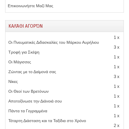
Επικοινωνήστε Μαζί Μας
ΚΑΛΆΘΙ ΑΓΟΡΏΝ
1 x
Οι Πνευματικές Διδασκαλίες του Μάρκου Αυρήλιου
3 x
Τροφή για Σκέψη
1 x
Οι Μάγισσες
1 x
Ζώντας με το Δαίμονά σας
3 x
Νίκες
1 x
Οι Θεοί των Βρετόνων
1 x
Αποτοξίνωσε την Διάνοιά σου
1 x
Πάντα τα Γεγραμμένα
1 x
Τέταρτη Διάσταση και τα Ταξίδια στο Χρόνο
2 x